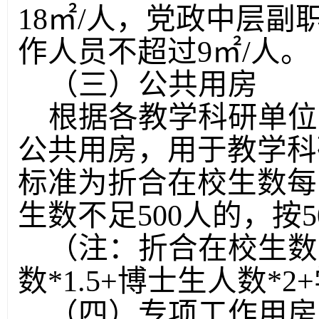
18
㎡
/
人，党政中层副
作人员不超过
9
㎡
/
人。
（三）公共用房
根据各教学科研单位
公共用房，用于教学科
标准为折合在校生数每
生数不足
500
人的，按
5
（注：折合在校生数
数
*1.5+
博士生人数
*2+
（四）专项工作用房